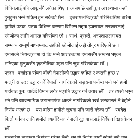
विपिनलाई पनि आफूसँगै लगेका थिए । त्यसपछि उहाँ कुन अवस्थामा कहाँ
हुनुहुन्छ भन्ने यकिन हुन सकेको छैन । इजरायलभित्रको परिस्थितिमा बारेमा
हामीले पटक–पटक विभिन्न चरणमा विभिन्न तहमा इजरायल सरकारलाई
खोजीका लागि आग्रह गरिरहेका छौ । साथै, प्रहरी, अस्पताललगायत
सम्भाव्य सम्पूर्ण माध्यमबाट उहाँको खोजीलाई अझै तीव्र पारिएको छ ।
हमासको नियन्त्रणमा हो कि भन्ने आशङ्कामा हमाससँग सम्बन्ध भएका
भनिएका मुलुकसँग कूटनीतिक पहल पनि सुरु गरिसकेका छौँ ।
प्रश्न : पर्खाइमा रहेका बाँकी नेपालीकोे उद्धार कहिले र कसरी हुन्छ ?
मन्त्री साउद : उद्धार गर्ने नेपाली नागरिकको सङ्ख्या पर्याप्त भयो भने हामी
यहाँबाट पुनः चार्टर्ड विमान लगेर भएपनि उद्धार गर्न तयार छौँ । तर त्यसो भएन
भने पनि व्यावसायिक उडानमार्फत आउने नागरिकको खर्च सरकारले नै बेहोर्ने
निर्णय भएको छ । यस बारेमा हामीले सूचना पनि जारी गरेका छौँ । स्वदेश
फिर्ता गर्नका लागि हामीले त्यहाँस्थित नेपाली दूताबासलाई निर्देशन दिइसकेका
छौँ ।
यसबारेमा सङ्ख्या निर्धारण गरेका छैनौ, तर यो निर्णय त्यहाँ रहेको सबै चार