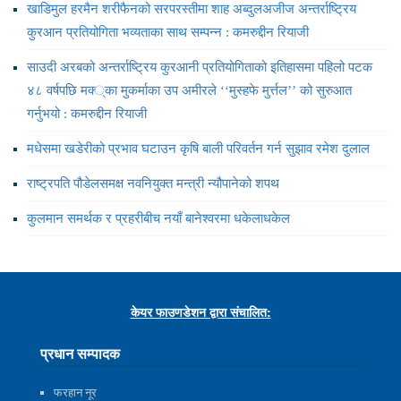
खाडिमुल हरमैन शरीफैनको सरपरस्तीमा शाह अब्दुलअजीज अन्तर्राष्ट्रिय
कुरआन प्रतियोगिता भव्यताका साथ सम्पन्न : कमरुद्दीन रियाजी
साउदी अरबको अन्तर्राष्ट्रिय कुरआनी प्रतियोगिताको इतिहासमा पहिलो पटक
४८ वर्षपछि मक्‍्का मुकर्माका उप अमीरले ‘‘मुस्हफे मुर्त्तल’’ को सुरुआत
गर्नुभयो : कमरुद्दीन रियाजी
मधेसमा खडेरीको प्रभाव घटाउन कृषि बाली परिवर्तन गर्न सुझाव रमेश दुलाल
राष्ट्रपति पौडेलसमक्ष नवनियुक्त मन्त्री न्यौपानेको शपथ
कुलमान समर्थक र प्रहरीबीच नयाँ बानेश्वरमा धकेलाधकेल
केयर फाउणडेशन द्वारा संचालित:
प्रधान सम्पादक
फरहान नूर