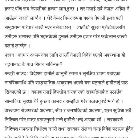
हजार पाँच सय नेपालीको हकमा लागू हुन्छ । तर मलाई सबै नेपाल अहिल नै
आउँछन जस्तो लाग्दैन । धेरै केयर गिभर रुपमा गएका नेपाली इजरायली
समुदायमा परिवार जस्तै भएर बसेका छन् । त्यहाँको सुरक्षा प्रोटोकलसँग
उनीहरु अभ्यस्त पनि भइसकेको हुनाले उनीहरु हतार गरेर फर्कलान जस्तो
मलाई लाग्दैन ।
प्रश्न : काम र अध्ययनका लागि लाखौँ नेपाली विदेश गएको अवस्थामा यो
घट्नाबाट के पाठ सिक्न सकिन्छ ?
मन्त्री साउद : विदेशमा हामीले कानुनी रुपमा र सुरक्षित रुपमा पठाएका
नागरिकमाथि पनि साङ्घातिक आक्रमण भएको यस घट्नाले हामीलाई पाठ
सिकाएको छ । कामदारलाई द्विपक्षीय सरकारको सहमतिमार्फत पठाउँदा
सामाजिक सुरक्षा धेरै हुन्छ र कामदार सम्झौता गरेर पठाउनुपर्छ भन्ने हो ।
वास्तवमा रोजगारको अवस्था, सीप र जनशक्तिको अवस्था, श्रम सुविधा सबै
निश्चित गरेर मात्र पठाउनुपर्छ भन्ने हामीले भन्दै आएका छौँ । सरकारले
निश्चित मापदण्ड निर्धारण नगरी तथा सरकार संलग्न नभइ विदेश पठाउन हुँदैन
भनेर हामीले केही दिन अघि मात्र प्रधानमन्त्रीको अध्यक्षतामा श्रम गन्तव्य