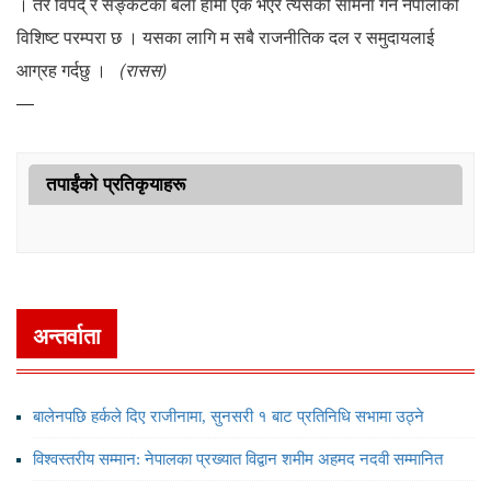
। तर विपद् र सङ्कटका बेला हामी एक भएर त्यसको सामना गर्ने नेपालीको
विशिष्ट परम्परा छ । यसका लागि म सबै राजनीतिक दल र समुदायलाई
आग्रह गर्दछु ।
(रासस)
—
तपाईंको प्रतिकृयाहरू
अन्तर्वाता
बालेनपछि हर्कले दिए राजीनामा, सुनसरी १ बाट प्रतिनिधि सभामा उठ्ने
विश्वस्तरीय सम्मान: नेपालका प्रख्यात विद्वान शमीम अहमद नदवी सम्मानित