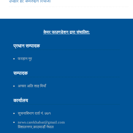
उपहार हो: कमरुद्दीन रियाजी
केयर फाउणडेशन द्वारा संचालित:
प्रधान सम्पादक
फरहान नूर
सम्पादक
अनवर अलि शाह मियाँ
कार्यालय
सुचनाबिभाग दर्ता नं. ७७१
news.carekhabar@gmail.com
विशालनगर,काठमाडौं नेपाल