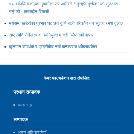
४८ वर्षपछि मक्‍्का मुकर्माका उप अमीरले ‘‘मुस्हफे मुर्त्तल’’ को सुरुआत
गर्नुभयो : कमरुद्दीन रियाजी
मधेसमा खडेरीको प्रभाव घटाउन कृषि बाली परिवर्तन गर्न सुझाव रमेश दुलाल
राष्ट्रपति पौडेलसमक्ष नवनियुक्त मन्त्री न्यौपानेको शपथ
कुलमान समर्थक र प्रहरीबीच नयाँ बानेश्वरमा धकेलाधकेल
केयर फाउणडेशन द्वारा संचालित:
प्रधान सम्पादक
फरहान नूर
सम्पादक
अनवर अलि शाह मियाँ