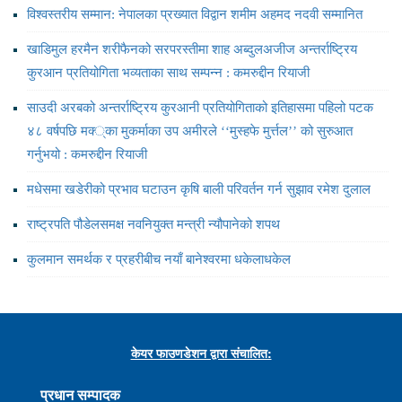
विश्वस्तरीय सम्मान: नेपालका प्रख्यात विद्वान शमीम अहमद नदवी सम्मानित
खाडिमुल हरमैन शरीफैनको सरपरस्तीमा शाह अब्दुलअजीज अन्तर्राष्ट्रिय
कुरआन प्रतियोगिता भव्यताका साथ सम्पन्न : कमरुद्दीन रियाजी
साउदी अरबको अन्तर्राष्ट्रिय कुरआनी प्रतियोगिताको इतिहासमा पहिलो पटक
४८ वर्षपछि मक्‍्का मुकर्माका उप अमीरले ‘‘मुस्हफे मुर्त्तल’’ को सुरुआत
गर्नुभयो : कमरुद्दीन रियाजी
मधेसमा खडेरीको प्रभाव घटाउन कृषि बाली परिवर्तन गर्न सुझाव रमेश दुलाल
राष्ट्रपति पौडेलसमक्ष नवनियुक्त मन्त्री न्यौपानेको शपथ
कुलमान समर्थक र प्रहरीबीच नयाँ बानेश्वरमा धकेलाधकेल
केयर फाउणडेशन द्वारा संचालित:
प्रधान सम्पादक