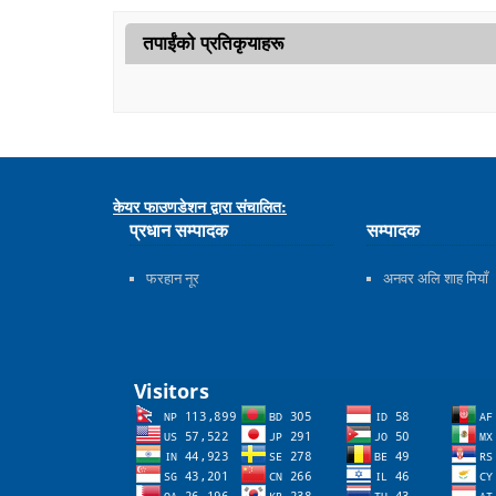
तपाईंको प्रतिकृयाहरू
केयर फाउणडेशन द्वारा संचालित:
प्रधान सम्पादक
सम्पादक
फरहान नूर
अनवर अलि शाह मियाँ