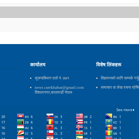
कार्यालय
विशेष लिंकहरू
सुचनाबिभाग दर्ता नं. ७७१
विज्ञापनको लागि सम्पर्क गर्नु
news.carekhabar@gmail.com
समाचार वा लेख रचना प्रेषित 
विशालनगर,काठमाडौं नेपाल