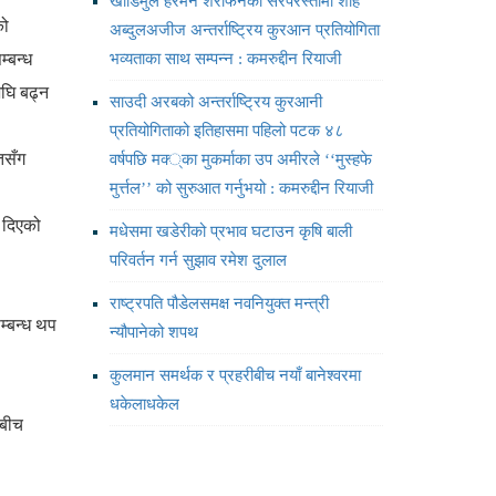
खाडिमुल हरमैन शरीफैनको सरपरस्तीमा शाह
को
अब्दुलअजीज अन्तर्राष्ट्रिय कुरआन प्रतियोगिता
्बन्ध
भव्यताका साथ सम्पन्न : कमरुद्दीन रियाजी
अघि बढ्न
साउदी अरबको अन्तर्राष्ट्रिय कुरआनी
प्रतियोगिताको इतिहासमा पहिलो पटक ४८
तसँग
वर्षपछि मक्‍्का मुकर्माका उप अमीरले ‘‘मुस्हफे
मुर्त्तल’’ को सुरुआत गर्नुभयो : कमरुद्दीन रियाजी
इ दिएको
मधेसमा खडेरीको प्रभाव घटाउन कृषि बाली
परिवर्तन गर्न सुझाव रमेश दुलाल
राष्ट्रपति पौडेलसमक्ष नवनियुक्त मन्त्री
म्बन्ध थप
न्यौपानेको शपथ
कुलमान समर्थक र प्रहरीबीच नयाँ बानेश्वरमा
धकेलाधकेल
 बीच