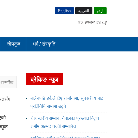
English
العربية
اردو
२० साउन २०८३
खेलकुद
धर्म / संस्कृति
ब्रेकिङ न्युज
 प्रकाशित
ारतसँग
बालेनपछि हर्कले दिए राजीनामा, सुनसरी १ बाट
प्रतिनिधि सभामा उठ्ने
िएको
विश्वस्तरीय सम्मान: नेपालका प्रख्यात विद्वान
च्छुक
शमीम अहमद नदवी सम्मानित