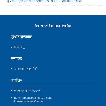
कुरआन प्रतियोगिता भव्यताका साथ सम्पन्न : कमरुद्दीन रियाजी
केयर फाउणडेशन द्वारा संचालित:
प्रधान सम्पादक
फरहान नूर
सम्पादक
अनवर अलि शाह मियाँ
कार्यालय
सुचनाबिभाग दर्ता नं. ७७१
news.carekhabar@gmail.com
विशालनगर,काठमाडौं नेपाल