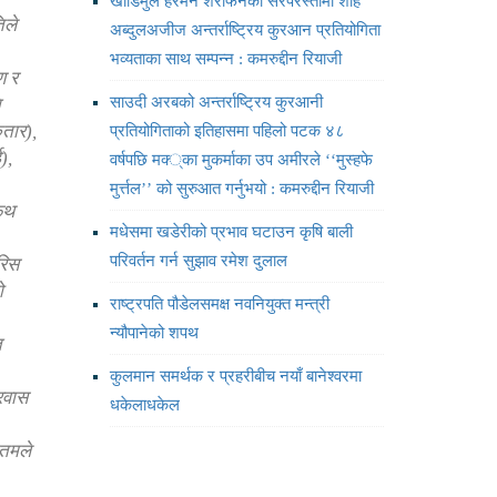
खाडिमुल हरमैन शरीफैनको सरपरस्तीमा शाह
िले
अब्दुलअजीज अन्तर्राष्ट्रिय कुरआन प्रतियोगिता
भव्यताका साथ सम्पन्न : कमरुद्दीन रियाजी
ण र
साउदी अरबको अन्तर्राष्ट्रिय कुरआनी
ि
कतार),
प्रतियोगिताको इतिहासमा पहिलो पटक ४८
),
वर्षपछि मक्‍्का मुकर्माका उप अमीरले ‘‘मुस्हफे
मुर्त्तल’’ को सुरुआत गर्नुभयो : कमरुद्दीन रियाजी
फथ
मधेसमा खडेरीको प्रभाव घटाउन कृषि बाली
परिवर्तन गर्न सुझाव रमेश दुलाल
रिस
ो
राष्ट्रपति पौडेलसमक्ष नवनियुक्त मन्त्री
न्यौपानेको शपथ
त
कुलमान समर्थक र प्रहरीबीच नयाँ बानेश्वरमा
्रवास
धकेलाधकेल
ौतमले