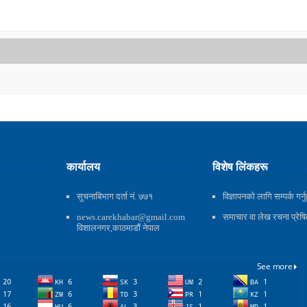
कार्यालय
विशेष लिंकहरू
सुचनाबिभाग दर्ता नं. ७७१
विज्ञापनको लागि सम्पर्क गर्नु
news.carekhabar@gmail.com
समाचार वा लेख रचना प्रेषित 
विशालनगर,काठमाडौं नेपाल