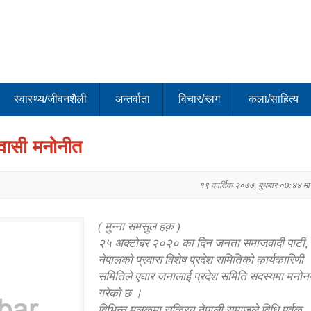
स्वास्थ्य/जीवनशैली
अन्तर्वाता
विचार/ब्लग
कला/साहित्य
वासी मनोनीत
१९ कार्तिक २०७७, बुधबार ०७:४४ मा
( मुन्ना समसुल हक़ )
२५ अक्टोबर २०२० का दिन जनता समाजवादी पार्टी,
नेपालको प्रवास विशेष प्रदेश समितिको कार्यकारिणी
समितिले एघार जनालाई प्रदेश समिति सदस्यमा मनो
गरेको छ ।
विभिन्न मुलुकमा सक्रिय नेपाली समाजले विधि पूर्वक