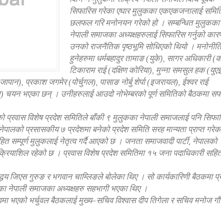
सिफारिस गरेका एघार मुलुकका एकएकजनालाई समित
छलफल गरि मनोनयन गरेको हो । सम्बन्धित मुलुकका
नेपाली समाजका अध्यक्षहरुलाई सिफारिस गर्नुको कार
उनको राजनैतिक पृष्ठभूमि सोधिएको थियो । मनोनीत
हुनेहरुमा धर्मबहादुर तामाङ (युके), सागर अधिकारी (
टिकाराम राई (दक्षिण कोरिया), मुन्ना समसुल हक (युएई
ान), प्रकाश जगमेर (पोर्चुगल), पासाङ नोर्बु शेर्पा (इजरायल), ईश्वर राई
वेत) चयन भएका छन् । उनीहरुलाई आउदो नोभेम्बरको पूर्ण समितिको बैठकमा स
को प्रवास विशेष प्रदेश समितिले बाँकी ९ मुलुकका नेपाली समाजलाई पनि सिफा
 नेपालको प्रसासकीय ७ प्रदेशमा बनेको प्रदेश समिति सरह मान्यता प्राप्त गरेक
ित सम्पूर्ण मुलुकलाई नेतृत्व गर्दै आएको छ । जनता समाजवादी पार्टी, नेपालको
 क्रियाशिल रहेको छ । प्रवास विशेष प्रदेश समितिमा १५ जना पदाधिकारी सहि
ार्जद्धय जिएस गुरुङ र भगवान चाम्लिङले बोलेका थिए । सो कार्यकारिणी बैठकमा प
ेशका नेपाली समाजका अध्यक्षहरु सहभागी भएका थिए ।
त्वमा भएको भर्चुवल बैठकलाई मुख्य–सचिव विश्वास दीप तिगेला र सचिव मनोज ग