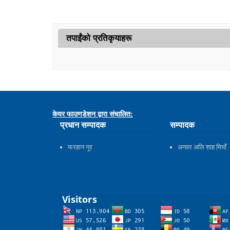
तपाईंको प्रतिकृयाहरू
केयर फाउणडेशन द्वारा संचालित:
प्रधान सम्पादक
सम्पादक
फरहान नूर
अनवर अलि शाह मियाँ